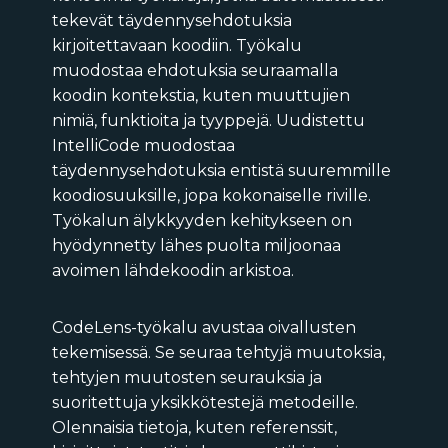
tekevät täydennysehdotuksia
kirjoitettavaan koodiin. Työkalu
muodostaa ehdotuksia seuraamalla
koodin kontekstia, kuten muuttujien
nimiä, funktioita ja tyyppejä. Uudistettu
IntelliCode muodostaa
täydennysehdotuksia entistä suuremmille
koodiosuuksille, jopa kokonaiselle riville.
Työkalun älykkyyden kehitykseen on
hyödynnetty lähes puolta miljoonaa
avoimen lähdekoodin arkistoa.
CodeLens-työkalu avustaa oivallusten
tekemisessä. Se seuraa tehtyjä muutoksia,
tehtyjen muutosten seurauksia ja
suoritettuja yksikkötestejä metodeille.
Olennaisia tietoja, kuten referenssit,