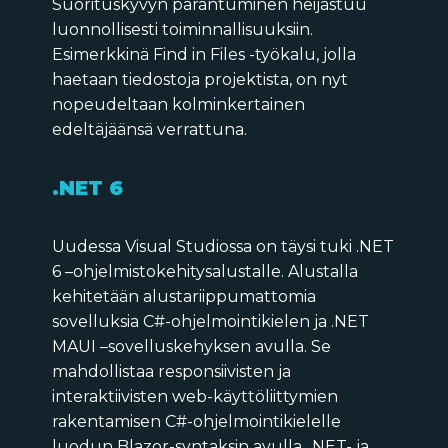
Suorituskyvyn parantuminen heijastuu
luonnollisesti toiminnallisuuksiin.
Esimerkkinä Find in Files -työkalu, jolla
haetaan tiedostoja projektista, on nyt
nopeudeltaan kolminkertainen
edeltäjäänsä verrattuna.
.NET 6
Uudessa Visual Studiossa on täysi tuki .NET
6 –ohjelmistokehitysalustalle. Alustalla
kehitetään alustariippumattomia
sovelluksia C#-ohjelmointikielen ja .NET
MAUI –sovelluskehyksen avulla. Se
mahdollistaa responsiivisten ja
interaktiivisten web-käyttöliittymien
rakentamisen C#-ohjelmointikielelle
luodun Blazor-syntaksin avulla. .NET- ja