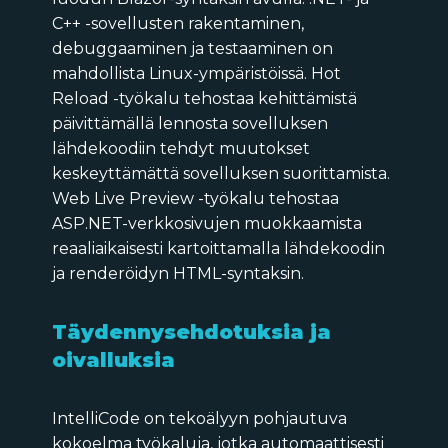
C++ -sovellusten rakentaminen,
debuggaaminen ja testaaminen on
mahdollista Linux-ympäristöissä. Hot
Reload -työkalu tehostaa kehittämistä
päivittämällä lennosta sovelluksen
lähdekoodiin tehdyt muutokset
keskeyttämättä sovelluksen suorittamista.
Web Live Preview -työkalu tehostaa
ASP.NET-verkkosivujen muokkaamista
reaaliaikaisesti kartoittamalla lähdekoodin
ja renderöidyn HTML-syntaksin.
Täydennysehdotuksia ja
oivalluksia
IntelliCode on tekoälyyn pohjautuva
kokoelma työkaluja, jotka automaattisesti