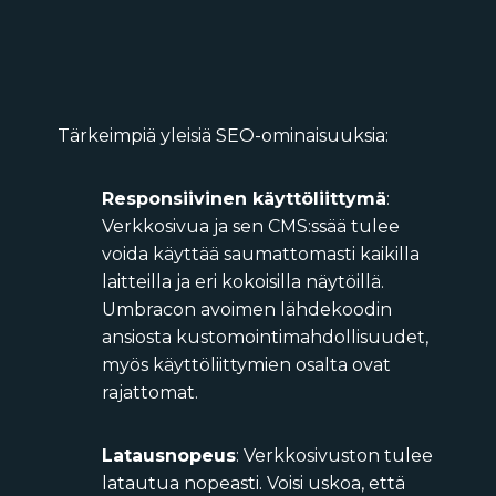
T
ärkeimpiä
yleisiä SEO-ominaisuuksia:
Responsiivinen käyttöliittymä
:
Verkkosivua ja sen CMS:ssää tulee
voida käyttää saumattomasti kaikilla
laitteilla ja
eri kokoisilla näytöillä
.
Umbracon avoimen lähdekoodin
ansiosta kustomointimahdollisuudet,
myös käyttöliittymien osalta ovat
rajattomat.
Latausnopeus
:
Verkkosivuston tulee
latautua nopeasti. Voisi uskoa, että