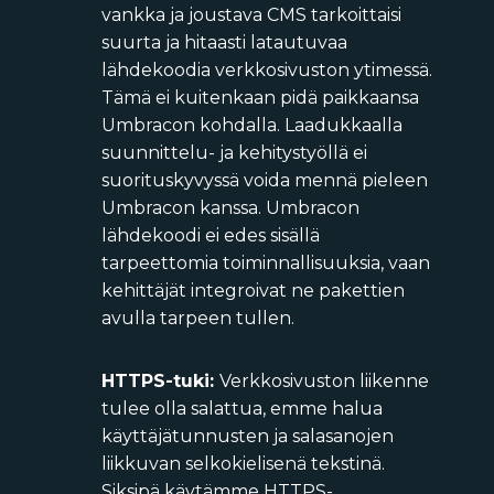
vankka ja joustava CMS tarkoittaisi
suurta ja hitaasti latautuvaa
lähdekoodia verkkosivuston ytimessä.
Tämä ei kuitenkaan pidä paikkaansa
Umbracon kohdalla. Laadukkaalla
suunnittelu- ja kehitystyöllä ei
suorituskyvyssä voida mennä pieleen
Umbracon kanssa. Umbracon
lähdekoodi ei edes sisällä
tarpeettomia toiminnallisuuksia, vaan
kehittäjät integroivat ne pakettien
avulla tarpeen tullen.
HTTPS-tuki:
Verkkosivuston liikenne
tulee olla salattua, emme halua
käyttäjätunnusten ja salasanojen
liikkuvan selkokielisenä tekstinä.
Siksipä käytämme HTTPS-