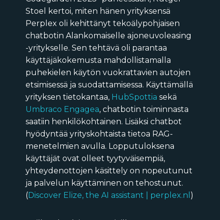
Stoel kertoi, miten hänen yrityksensä
Perplex oli kehittänyt tekoälypohjaisen
chatbotin Alankomaiselle ajoneuvoleasing
-yritykselle. Sen tehtävä oli parantaa
käyttäjäkokemusta mahdollistamalla
puhekielen käytön vuokrattavien autojen
etsimisessä ja suodattamisessa. Käyttämällä
yrityksen tietokantaa,
HubSpottia
sekä
Umbraco Engagea
, chatbotin toiminnasta
saatiin henkilökohtainen. Lisäksi chatbot
hyödyntää yrityskohtaista tietoa RAG-
menetelmien avulla. Lopputuloksena
käyttäjät ovat olleet tyytyväisempiä,
yhteydenottojen käsittely on nopeutunut
ja palvelun käyttäminen on tehostunut.
(
Discover Elize, the AI assistant | perplex.nl
)