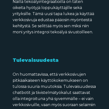
Näillä tekoälyintegraatioilla on täten
oikeita hyötyjä loppukäyttäjille sekä
yrityksille. Tämä uusi tapa lukea ja käyttää
verkkosivuja edustaa pääosin myönteistä
kehitystä. Se selittää myös sen miksi niin
moni yritys integroi tekoälyä sivustoilleen.
Tulevaisuudesta
On huomattavissa, että verkkosivujen
pitkäaikaiseen käyttökokemukseen on
tulossa suuria muutoksia. Tulevaisuudessa
chatbotit ja tiivistelmätyökalut saattavat
olla integroituna yhä syvemmälle – ei vain
verkkosivuille, vaan myös suoraan selaimiin