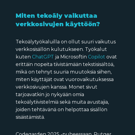
Miten tekoäly vaikuttaa
verkkosivujen käyttöön?
Tekoälytyökaluilla on ollut suuri vaikutus
verkkosisällön kulutukseen. Työkalut
kuten
ChatGPT
ja Microsoftin
Copilot
ovat
erittäin nopeita tiivistämään tekstisisältöä,
mikä on tehnyt suuria muutoksia siihen,
miten käyttäjät ovat vuorovaikutuksessa
verkkosivujen kanssa. Monet sivut
tarjoavatkin jo nykyään omia
tekoälytiivistelmiä sekä muita avustajia,
joiden tehtävänä on helpottaa sisällön
sisäistämistä.
Codegarden 2025 -puheessaan, Rutger