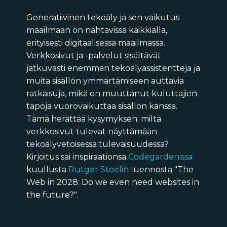
Generatiivinen tekoäly ja sen vaikutus
maailmaan on nähtävissä kaikkialla,
erityisesti digitaalisessa maailmassa.
Verkkosivut ja -palvelut sisältävät
jatkuvasti enemmän tekoälyassistentteja ja
muita sisällön ymmärtämiseen auttavia
ratkaisuja, mikä on muuttanut kuluttajien
tapoja vuorovaikuttaa sisällön kanssa.
Tämä herättää kysymyksen: miltä
verkkosivut tulevat näyttämään
tekoälyvetoisessa tulevaisuudessa?
Kirjoitus sai inspiraationsa
Codegardenissa
kuullusta
Rutger Stoelin
luennosta "The
Web in 2028: Do we even need websites in
the future?".