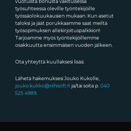
vuotuista bonusta vakituisessa
työsuhteessa oleville työntekijöille
työssäolokuukausien mukaan. Kun asetut
taloksi ja jäät porukkaamme saat meiltä
työsopimuksen allekirjoituspalkkion!
Tarjoamme myös työntekijöillemme
osakkuutta ensimmäisen vuoden jälkeen.
Ota yhteyttä kuullaksesi lisää.
Lähetä hakemuksesi Jouko Kukolle,
jouko.kukko@riihisoft.fi
ja/tai soita p.
040
525 4989
.