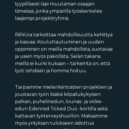
tyypillisesti läpi muutaman osaajan
tiimeissä, jonka ympärillä työskentelee
laajempi projektiryhmä.
RiihiUra tarkoittaa mahdollisuutta kehittyä
ja kasvaa. Kouluttautuminen ja uuden
oppiminen on meillä mahdollista, suotavaa
ja usein myös pakollista. Selän takana
meillä ei kurki kukaan – tärkeintä on, että
työt tehdään ja homma hoituu.
Tarjoamme mielenkiintoisten projektien ja
joustavan työn lisäksi kilpailukykyisen
palkan, puhelinedun, lounas- ja virike-
edun Edenred Ticked Duo -kortilla sekä
kattavan työterveyshuollon. Maksamme
myös yrityksen tulokseen sidottua