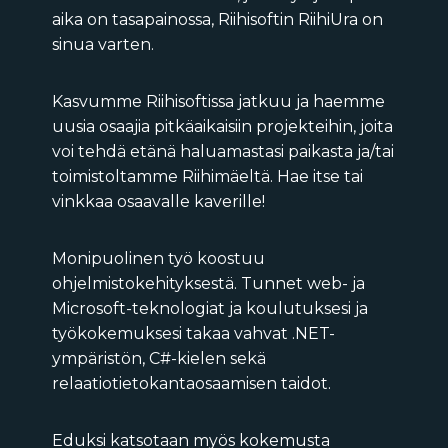
aika on tasapainossa, Riihisoftin RiihiUra on
sinua varten.
Kasvumme Riihisoftissa jatkuu ja haemme
uusia osaajia pitkäaikaisiin projekteihin, joita
voi tehdä etänä haluamastasi paikasta ja/tai
toimistoltamme Riihimäeltä. Hae itse tai
vinkkaa osaavalle kaverille!
Monipuolinen työ koostuu
ohjelmistokehityksestä. Tunnet web- ja
Microsoft-teknologiat ja koulutuksesi ja
työkokemuksesi takaa vahvat .NET-
ympäristön, C#-kielen sekä
relaatiotietokantaosaamisen taidot.
Eduksi katsotaan myös kokemusta