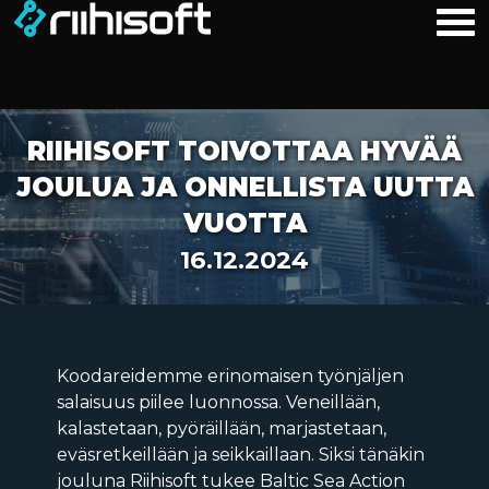
RIIHISOFT TOIVOTTAA HYVÄÄ
JOULUA JA ONNELLISTA UUTTA
VUOTTA
16.12.2024
Koodareidemme erinomaisen työnjäljen
salaisuus piilee luonnossa. Veneillään,
kalastetaan, pyöräillään, marjastetaan,
eväsretkeillään ja seikkaillaan. Siksi tänäkin
jouluna Riihisoft tukee Baltic Sea Action