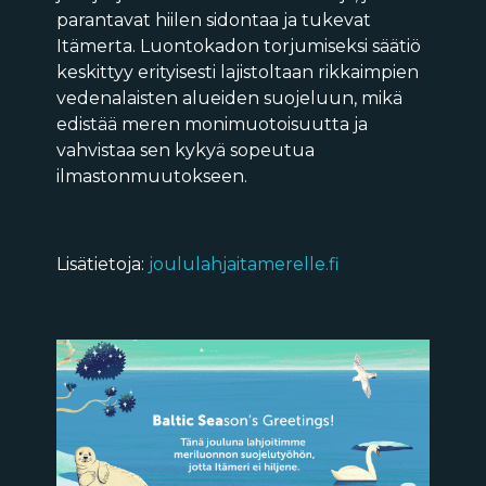
parantavat hiilen sidontaa ja tukevat
Itämerta. Luontokadon torjumiseksi säätiö
keskittyy erityisesti lajistoltaan rikkaimpien
vedenalaisten alueiden suojeluun, mikä
edistää meren monimuotoisuutta ja
vahvistaa sen kykyä sopeutua
ilmastonmuutokseen.
Lisätietoja:
joululahjaitamerelle.fi