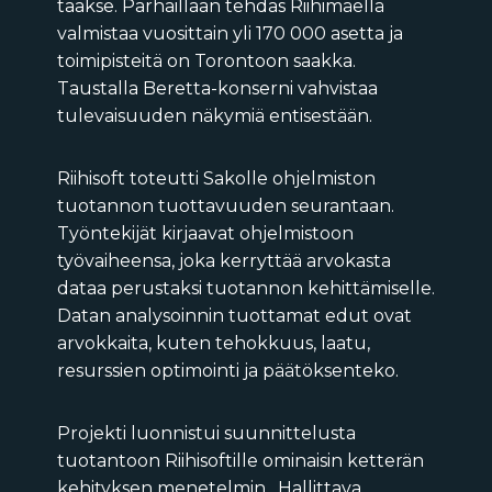
taakse. Parhaillaan tehdas Riihimäellä
valmistaa vuosittain yli 170 000 asetta ja
toimipisteitä on Torontoon saakka.
Taustalla Beretta-konserni vahvistaa
tulevaisuuden näkymiä entisestään.
Riihisoft toteutti Sakolle ohjelmiston
tuotannon tuottavuuden seurantaan.
Työntekijät kirjaavat ohjelmistoon
työvaiheensa, joka kerryttää arvokasta
dataa perustaksi tuotannon kehittämiselle.
Datan analysoinnin tuottamat edut ovat
arvokkaita, kuten tehokkuus, laatu,
resurssien optimointi ja päätöksenteko.
Projekti luonnistui suunnittelusta
tuotantoon Riihisoftille ominaisin ketterän
kehityksen menetelmin. Hallittava,