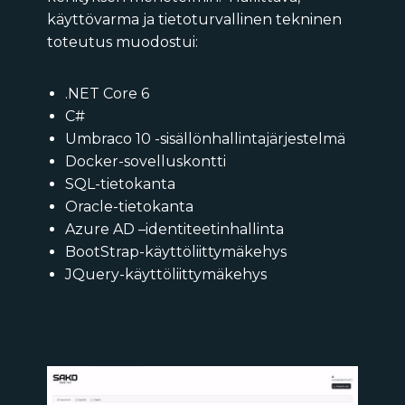
käyttövarma ja tietoturvallinen tekninen
toteutus muodostui:
.NET Core 6
C#
Umbraco 10 -sisällönhallintajärjestelmä
Docker-sovelluskontti
SQL-tietokanta
Oracle-tietokanta
Azure AD –identiteetinhallinta
BootStrap-käyttöliittymäkehys
JQuery-käyttöliittymäkehys