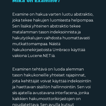
Mikä on Examine?
Examine on hakua varten luotu abstraktio,
joka tekee hakujen luomisesta helpompaa.
Sen lisäksi yhteinen abstraktio tekee
matalamman tason indeksoinnista ja
hakutyökalujen vaihdosta huomattavasti
mutkattomampaa. Näistä
hakukonekirjastoista Umbraco käyttää
vakiona Lucene.NET:iä.
Examinen tehtävä on luoda alemman
tason hakukoneille yhteiset rajapinnat,
joita kehittäjät voivat käyttää indeksointiin
ja haettavan sisällön hallinnointiin. Sen voi
siis ajatella avustavana interfacena, jonka
kaikkien hakumoottorikirjastojen on
noudatettava. Sen avulla kutsut