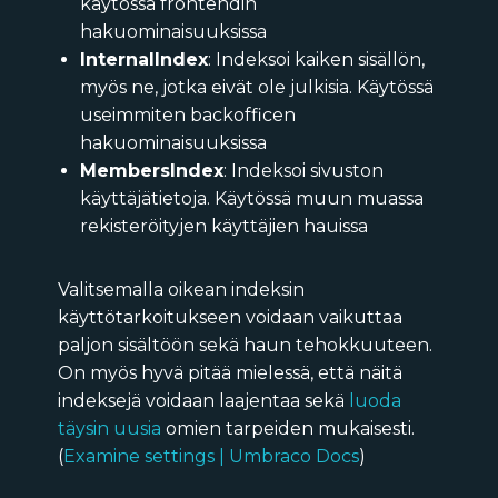
käytössä frontendin
hakuominaisuuksissa
InternalIndex
: Indeksoi kaiken sisällön,
myös ne, jotka eivät ole julkisia. Käytössä
useimmiten backofficen
hakuominaisuuksissa
MembersIndex
: Indeksoi sivuston
käyttäjätietoja. Käytössä muun muassa
rekisteröityjen käyttäjien hauissa
Valitsemalla oikean indeksin
käyttötarkoitukseen voidaan vaikuttaa
paljon sisältöön sekä haun tehokkuuteen.
On myös hyvä pitää mielessä, että näitä
indeksejä voidaan laajentaa sekä
luoda
täysin uusia
omien tarpeiden mukaisesti.
(
Examine settings | Umbraco Docs
)