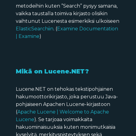
metodeihin kuten ”Search” pysyy samana,
vaikka taustalla toimiva kirjasto olisikin
vaihtunut Lucenesta esimerkiksi ulkoiseen
ElasticSearchiin
. (
Examine Documentation
| Examine
)
Mikä on Lucene.NET?
Lucene.NET on tehokas tekstipohjainen
hakumoottorikirjasto, joka perustuu Java-
pohjaiseen Apachen Lucene-kirjastoon
(
Apache Lucene | Welcome to Apache
Lucene
). Se tarjoaa voimakkaita
hakuominaisuuksia kuten monimutkaisia
kyselyitä, merkityspisteytyksen sekä