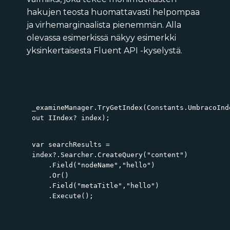
hakujen teosta huomattavasti helpompaa
ja virhemarginaalista pienemmän. Alla
olevassa esimerkissä näkyy esimerkki
yksinkertaisesta Fluent API -kyselystä.
_examineManager.TryGetIndex(Constants.UmbracoInd
out IIndex? index);
var searchResults =
index?.Searcher.CreateQuery("content")
.Field("nodeName","hello")
.Or()
.Field("metaTitle","hello")
.Execute();