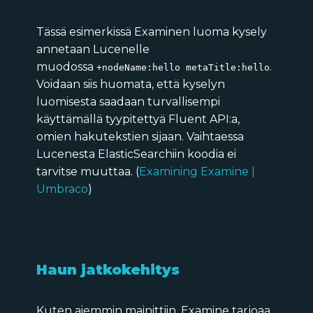
Tässä esimerkissä Examinen luoma kysely
annetaan Lucenelle
muodossa
.
+nodeName:hello metaTitle:hello
Voidaan siis huomata, että kyselyn
luomisesta saadaan turvallisempi
käyttämällä tyypitettyä Fluent API:a,
omien hakutekstien sijaan. Vaihtaessa
Lucenesta ElasticSearchiin koodia ei
tarvitse muuttaa. (
Examining Examine |
Umbraco
)
Haun jatkokehitys
Kuten aiemmin mainittiin, Examine tarjoaa