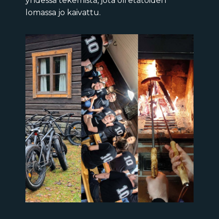
yhdessä tekemistä, jota oli etätöiden
lomassa jo kaivattu.